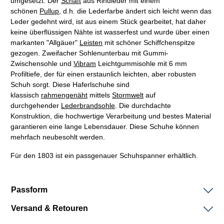
umgesetzt. Der
Schaft
aus Rindleder mit einem
schönen
Pullup,
d.h. die Lederfarbe ändert sich leicht wenn das
Leder gedehnt wird, ist aus einem Stück gearbeitet, hat daher
keine überflüssigen Nähte ist wasserfest und wurde über einen
markanten "Allgäuer"
Leisten
mit schöner Schiffchenspitze
gezogen. Zweifacher Sohlenunterbau mit Gummi-
Zwischensohle und
Vibram
Leichtgummisohle mit 6 mm
Profiltiefe, der für einen erstaunlich leichten, aber robusten
Schuh sorgt. Diese Haferlschuhe sind
klassisch
rahmengenäht
mittels
Stormwelt
auf
durchgehender
Lederbrandsohle
.
Die durchdachte
Konstruktion, die hochwertige Verarbeitung und bestes Material
garantieren eine lange Lebensdauer. Diese Schuhe können
mehrfach neubesohlt werden.
Für den 1803 ist ein passgenauer Schuhspanner erhältlich.
Passform
Versand & Retouren