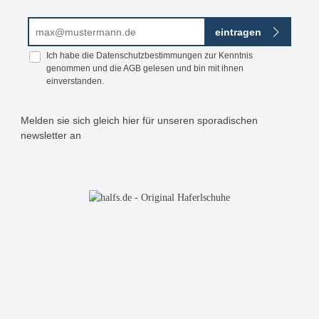
E-Mail-Adresse*
eintragen
Ich habe die
Datenschutzbestimmungen
zur Kenntnis
genommen und die
AGB
gelesen und bin mit ihnen
einverstanden.
Melden sie sich gleich hier für unseren sporadischen
newsletter an
Bitte geben Sie die abgebildeten Zeichen ein*