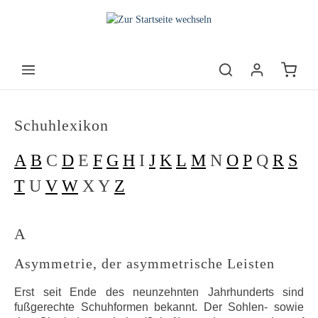
Schuhlexikon
A
B
C
D
E
F
G
H
I
J
K
L
M
N
O
P
Q
R
S
T
U
V
W
X Y
Z
A
Asymmetrie, der asymmetrische Leisten
Erst seit Ende des neunzehnten Jahrhunderts sind
fußgerechte Schuhformen bekannt. Der Sohlen- sowie