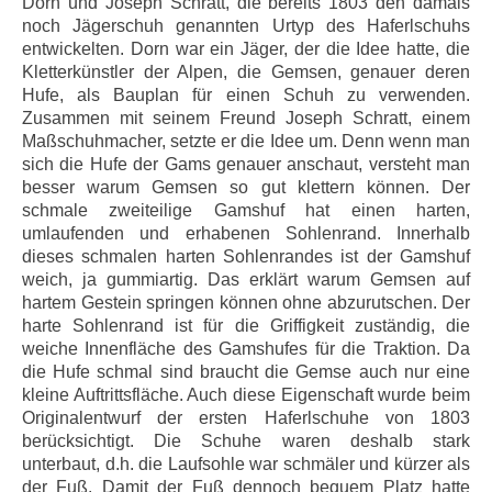
Dorn und Joseph Schratt, die bereits 1803 den damals
noch Jägerschuh genannten Urtyp des Haferlschuhs
entwickelten. Dorn war ein Jäger, der die Idee hatte, die
Kletterkünstler der Alpen, die Gemsen, genauer deren
Hufe, als Bauplan für einen Schuh zu verwenden.
Zusammen mit seinem Freund Joseph Schratt, einem
Maßschuhmacher, setzte er die Idee um. Denn wenn man
sich die Hufe der Gams genauer anschaut, versteht man
besser warum Gemsen so gut klettern können. Der
schmale zweiteilige Gamshuf hat einen harten,
umlaufenden und erhabenen Sohlenrand. Innerhalb
dieses schmalen harten Sohlenrandes ist der Gamshuf
weich, ja gummiartig. Das erklärt warum Gemsen auf
hartem Gestein springen können ohne abzurutschen. Der
harte Sohlenrand ist für die Griffigkeit zuständig, die
weiche Innenfläche des Gamshufes für die Traktion. Da
die Hufe schmal sind braucht die Gemse auch nur eine
kleine Auftrittsfläche. Auch diese Eigenschaft wurde beim
Originalentwurf der ersten Haferlschuhe von 1803
berücksichtigt. Die Schuhe waren deshalb stark
unterbaut, d.h. die Laufsohle war schmäler und kürzer als
der Fuß. Damit der Fuß dennoch bequem Platz hatte