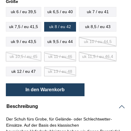
Größe
uk 6 / eu 39,5
uk 6,5 / eu 40
uk 7 / eu 41
uk 7,5 / eu 41,5
uk 8 / eu 42
uk 8,5 / eu 43
uk 9 / eu 43,5
uk 9,5 / eu 44
uk 10 / eu 44,5
uk 10,5 / eu 45
uk 11 / eu 46
uk 11,5 / eu 46,4
uk 12 / eu 47
uk 13 / eu 48
In den Warenkorb
Beschreibung
Der Schuh fürs Grobe, für Gelände- oder Schlechtwetter-
Einsätze. Auf der Basis des klassischen