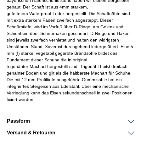
bayerischen
Haferlschuhleistens
haben wir diesen Bergstiefel
gebaut. Der
Schaft
ist aus 4mm starkem,
gefettetem
Waterproof
Leder hergestellt. Die
Schaftnähte
sind
mit extra starkem Faden zweifach abgesteppt. Dieser
Schnürstiefel wird im Vorfuß über D-Ringe, am Gelenk und
Schienbein über Schnürhaken geschnürt. D-Ringe und Haken
sind jeweils zweifach vernietet und halten den widrigsten
Umständen Stand. Xaver ist durchgehend ledergefüttert. Eine 5
mm (!) starke,
vegetabil
gegerbte
Brandsohle
bildet das
Fundament dieser Schuhe die in original
trigenähter
Machart
hergestellt sind. Trigenäht heißt dreifach
genähter Boden und gilt als die haltbarste
Machart
für Schuhe.
Die mit 12 mm Profiltiefe ausgeführte Gummisohle hat ein
integriertes Steigeisen aus Edelstahl. Über eine mechanische
Verrieglung kann das Eisen sekundenschnell in zwei Positionen
fixiert werden.
Passform
Versand & Retouren