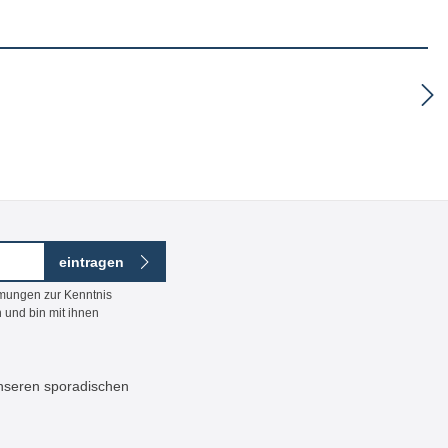
eintragen
mmungen
zur Kenntnis
 und bin mit ihnen
 unseren sporadischen
ildeten Zeichen ein*