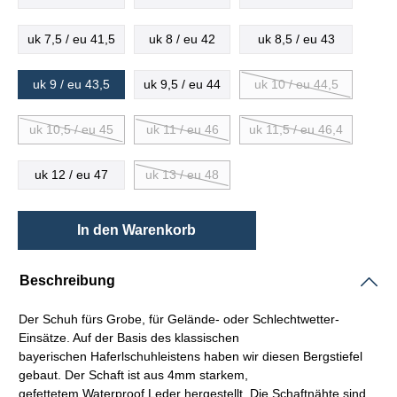
uk 7,5 / eu 41,5
uk 8 / eu 42
uk 8,5 / eu 43
uk 9 / eu 43,5
uk 9,5 / eu 44
uk 10 / eu 44,5
uk 10,5 / eu 45
uk 11 / eu 46
uk 11,5 / eu 46,4
uk 12 / eu 47
uk 13 / eu 48
In den Warenkorb
Beschreibung
Der Schuh fürs Grobe, für Gelände- oder Schlechtwetter-
Einsätze. Auf der Basis des klassischen
bayerischen
Haferlschuhleistens
haben wir diesen Bergstiefel
gebaut. Der
Schaft
ist aus 4mm starkem,
gefettetem
Waterproof
Leder hergestellt. Die
Schaftnähte
sind