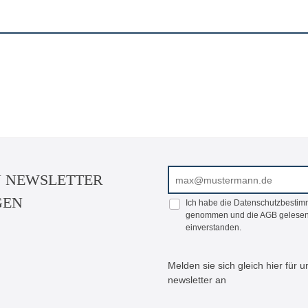
E-Mail-Adresse*
N NEWSLETTER
GEN
Ich habe die
Datenschutzbesti
genommen und die
AGB
gelesen
einverstanden.
Melden sie sich gleich hier für
newsletter an
Bitte geben Sie die abgeb