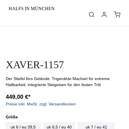
HALFS IN MÜNCHEN
XAVER-1157
Der Stiefel fürs Gelände: Trigenähte Machart für extreme
Haltbarkeit, integrierte Steigeisen für den festen Tritt
449,00 €*
Preise inkl. MwSt. zzgl. Versandkosten
Größe
uk 6 / eu 39,5
uk 6,5 / eu 40
uk 7 / eu 41