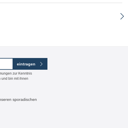
eintragen
mmungen
zur Kenntnis
 und bin mit ihnen
 unseren sporadischen
ildeten Zeichen ein*