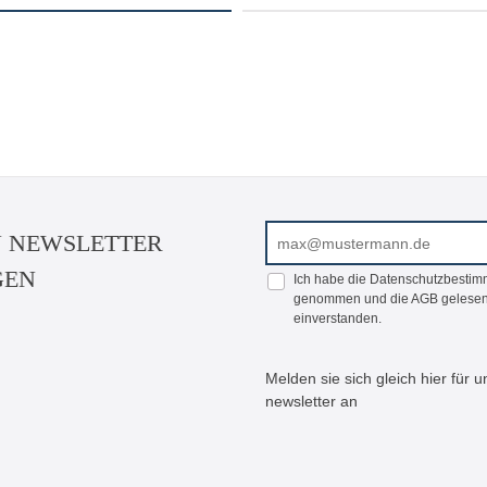
E-Mail-Adresse*
N NEWSLETTER
GEN
Ich habe die
Datenschutzbesti
genommen und die
AGB
gelesen
einverstanden.
Melden sie sich gleich hier für
newsletter an
Bitte geben Sie die abgeb