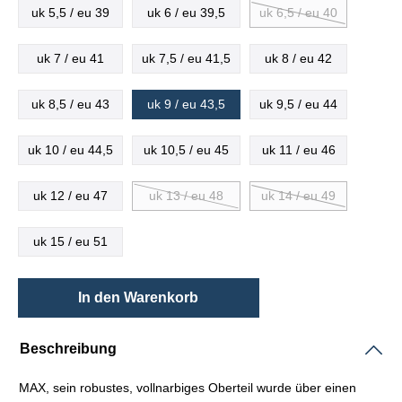
uk 5,5 / eu 39
uk 6 / eu 39,5
uk 6,5 / eu 40
uk 7 / eu 41
uk 7,5 / eu 41,5
uk 8 / eu 42
uk 8,5 / eu 43
uk 9 / eu 43,5
uk 9,5 / eu 44
uk 10 / eu 44,5
uk 10,5 / eu 45
uk 11 / eu 46
uk 12 / eu 47
uk 13 / eu 48
uk 14 / eu 49
uk 15 / eu 51
In den Warenkorb
Beschreibung
MAX, sein robustes, vollnarbiges Oberteil wurde über einen