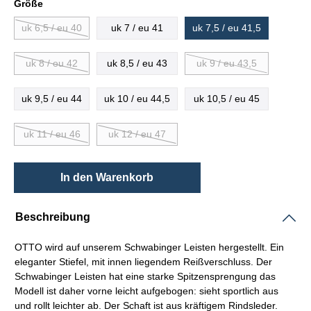
Größe
uk 6,5 / eu 40
uk 7 / eu 41
uk 7,5 / eu 41,5
uk 8 / eu 42
uk 8,5 / eu 43
uk 9 / eu 43,5
uk 9,5 / eu 44
uk 10 / eu 44,5
uk 10,5 / eu 45
uk 11 / eu 46
uk 12 / eu 47
In den Warenkorb
Beschreibung
OTTO wird auf unserem Schwabinger
Leisten
hergestellt. Ein
eleganter Stiefel, mit innen liegendem Reißverschluss. Der
Schwabinger
Leisten
hat eine starke Spitzensprengung das
Modell ist daher vorne leicht aufgebogen: sieht sportlich aus
und rollt leichter ab. Der
Schaft
ist aus kräftigem
Rindsleder.