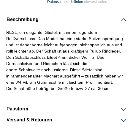
Datenschutzrichtlinien
einverstanden
Beschreibung
RESL, ein eleganter Stiefel, mit innen liegendem
Reißverschluss. Das Modell hat eine starke Spitzensprengung
und ist daher vorne leicht aufgebogen: sieht sportlich aus und
rollt leichter ab. Der
Schaft
ist aus kräftigem
Pullup
Rindleder.
Den
Schaftabschluss
bildet 4mm dicker Wollfilz. Über
Dornschließen und Riemchen lässt sich die
obere
Schaftweite
noch justieren. Diese Stiefel sind
in
rahmengenähter
Machart
ausgeführt – zusätzlich haben wir
eine 3/4
Vibram
Gummisohle mit leichtem Profil montiert.
Die
Schafthöhe
beträgt bei Größe 5, bzw. 37 ca. 30 cm.
Passform
Versand & Retouren