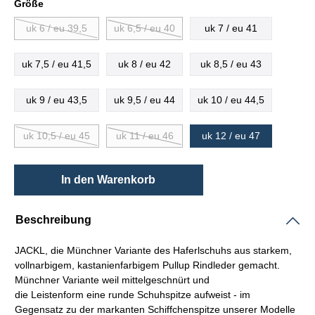
Größe
uk 6 / eu 39,5
uk 6,5 / eu 40
uk 7 / eu 41
uk 7,5 / eu 41,5
uk 8 / eu 42
uk 8,5 / eu 43
uk 9 / eu 43,5
uk 9,5 / eu 44
uk 10 / eu 44,5
uk 10,5 / eu 45
uk 11 / eu 46
uk 12 / eu 47
In den Warenkorb
Beschreibung
JACKL, die Münchner Variante des
Haferlschuhs
aus starkem,
vollnarbigem, kastanienfarbigem
Pullup
Rindleder gemacht.
Münchner Variante weil mittelgeschnürt und
die
Leistenform
eine runde Schuhspitze aufweist - im
Gegensatz zu der markanten Schiffchenspitze unserer Modelle