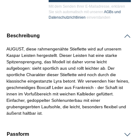
Mit dem Senden Ihrer E-Mailadresse, erklären
Sie sich automatisch mit unseren
AGBs und
Datenschutzrichtlinien
einverstanden
Beschreibung
AUGUST, diese
rahmengenähte
Stieflette wird auf unserem
Kaspar
Leisten
hergestellt. Dieser
Leisten
hat eine starke
Spitzensprengung, das Modell ist daher vorne leicht
aufgebogen: sieht sportlich aus und rollt leichter ab. Der
sportliche Charakter dieser Stieflette wird noch durch die
klassische eingestanzte Lyra betont. Wir verwenden hier feines,
geschmeidiges
Boxcalf
Leder aus Frankreich - der
Schaft
ist
innen im Vorfußbereich mit weichen Kalbleder gefüttert.
Einfacher, gedoppelter Sohlenunterbau mit einer
grubengegerbten Laufsohle, die leicht, besonders flexibel und
äußerst haltbar ist.
Passform