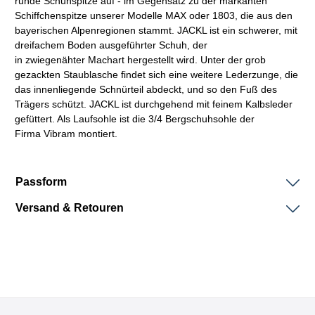
runde Schuhspitze auf - im Gegensatz zu der markanten
Schiffchenspitze unserer Modelle MAX oder 1803, die aus den
bayerischen Alpenregionen stammt. JACKL ist ein schwerer, mit
dreifachem Boden ausgeführter Schuh, der
in
zwiegenähter
Machart
hergestellt wird. Unter der grob
gezackten Staublasche findet sich eine weitere Lederzunge, die
das innenliegende Schnürteil abdeckt, und so den Fuß des
Trägers schützt. JACKL ist durchgehend mit feinem Kalbsleder
gefüttert. Als Laufsohle ist die 3/4 Bergschuhsohle der
Firma
Vibram
montiert.
Passform
Versand & Retouren