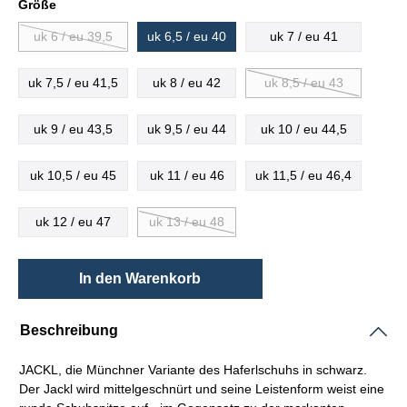
Größe
uk 6 / eu 39,5
uk 6,5 / eu 40
uk 7 / eu 41
uk 7,5 / eu 41,5
uk 8 / eu 42
uk 8,5 / eu 43
uk 9 / eu 43,5
uk 9,5 / eu 44
uk 10 / eu 44,5
uk 10,5 / eu 45
uk 11 / eu 46
uk 11,5 / eu 46,4
uk 12 / eu 47
uk 13 / eu 48
In den Warenkorb
Beschreibung
JACKL, die Münchner Variante des
Haferlschuhs
in schwarz.
Der Jackl wird mittelgeschnürt und seine
Leistenform
weist eine