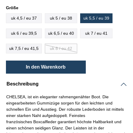
Größe
uk 4,5 / eu 37
uk 5 / eu 38
uk 5,5 / eu 39
uk 6 / eu 39,5
uk 6,5 / eu 40
uk 7 / eu 41
uk 7,5 / eu 41,5
uk 8 / eu 42
In den Warenkorb
Beschreibung
CHELSEA, ist ein eleganter
rahmengenähter
Boot. Die
eingearbeiteten Gummizüge sorgen für den leichten und
schnellen Ein und Ausstieg. Der robuste Lederboden ist mittels
einer starken Naht aufgedoppelt. Feinstes
französisches
Boxcalfleder
garantiert höchste Haltbarkeit und
einen schönen seidigen Glanz. Der
Leisten
ist in der