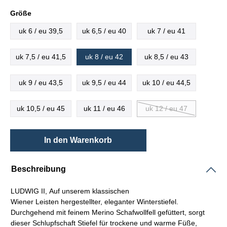
Größe
uk 6 / eu 39,5
uk 6,5 / eu 40
uk 7 / eu 41
uk 7,5 / eu 41,5
uk 8 / eu 42
uk 8,5 / eu 43
uk 9 / eu 43,5
uk 9,5 / eu 44
uk 10 / eu 44,5
uk 10,5 / eu 45
uk 11 / eu 46
uk 12 / eu 47
In den Warenkorb
Beschreibung
LUDWIG II, Auf unserem klassischen
Wiener
Leisten
hergestellter, eleganter Winterstiefel.
Durchgehend mit feinem Merino Schafwollfell gefüttert, sorgt
dieser
Schlupfschaft
Stiefel für trockene und warme Füße,