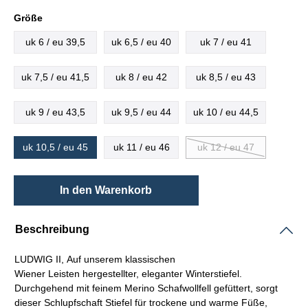
Größe
uk 6 / eu 39,5
uk 6,5 / eu 40
uk 7 / eu 41
uk 7,5 / eu 41,5
uk 8 / eu 42
uk 8,5 / eu 43
uk 9 / eu 43,5
uk 9,5 / eu 44
uk 10 / eu 44,5
uk 10,5 / eu 45
uk 11 / eu 46
uk 12 / eu 47
In den Warenkorb
Beschreibung
LUDWIG II, Auf unserem klassischen
Wiener
Leisten
hergestellter, eleganter Winterstiefel.
Durchgehend mit feinem Merino Schafwollfell gefüttert, sorgt
dieser
Schlupfschaft
Stiefel für trockene und warme Füße,