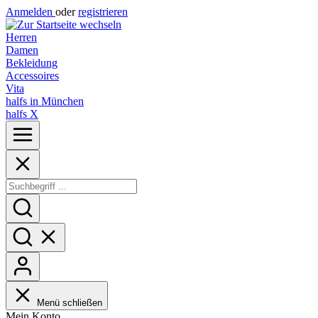
Anmelden
oder
registrieren
Herren
Damen
Bekleidung
Accessoires
Vita
halfs in München
halfs X
Menü schließen
Mein Konto