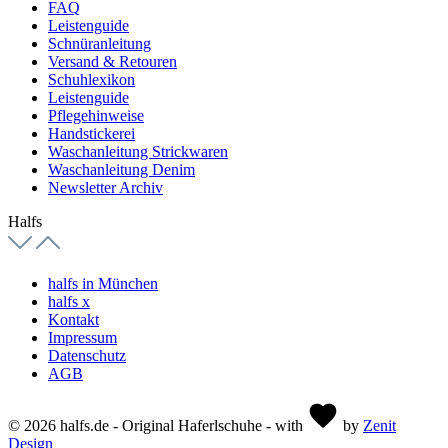
FAQ
Leistenguide
Schnüranleitung
Versand & Retouren
Schuhlexikon
Leistenguide
Pflegehinweise
Handstickerei
Waschanleitung Strickwaren
Waschanleitung Denim
Newsletter Archiv
Halfs
halfs in München
halfs x
Kontakt
Impressum
Datenschutz
AGB
© 2026 halfs.de - Original Haferlschuhe - with
by
Zenit
Design