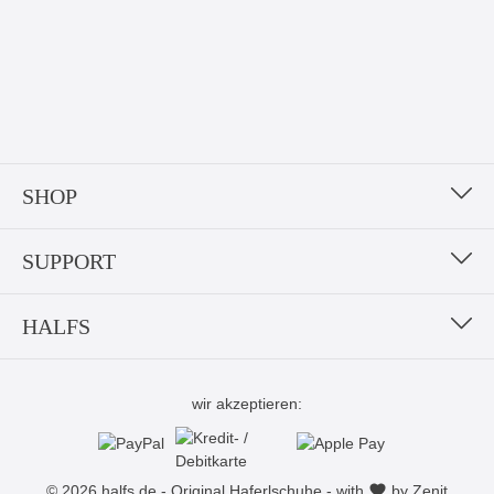
SHOP
SUPPORT
HALFS
wir akzeptieren:
© 2026 halfs.de - Original Haferlschuhe - with
by
Zenit