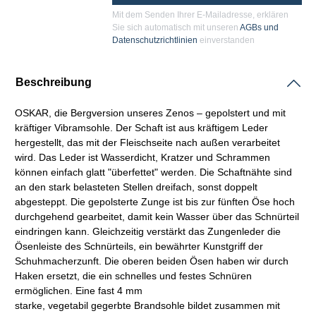
Mit dem Senden Ihrer E-Mailadresse, erklären
Sie sich automatisch mit unseren
AGBs und
Datenschutzrichtlinien
einverstanden
Beschreibung
OSKAR, die Bergversion unseres Zenos – gepolstert und mit
kräftiger Vibramsohle. Der
Schaft
ist aus kräftigem Leder
hergestellt, das mit der Fleischseite nach außen verarbeitet
wird
. Das Leder ist Wasserdicht, Kratzer und Schrammen
können einfach glatt "überfettet" werden. Die
Schaftnähte
sind
an den stark belasteten Stellen dreifach, sonst doppelt
abgesteppt. Die gepolsterte Zunge ist bis zur fünften Öse hoch
durchgehend gearbeitet, damit kein Wasser über das Schnürteil
eindringen kann. Gleichzeitig verstärkt das Zungenleder die
Ösenleiste des Schnürteils, ein bewährter Kunstgriff der
Schuhmacherzunft. Die oberen beiden Ösen haben wir durch
Haken ersetzt, die ein schnelles und festes Schnüren
ermöglichen. Eine fast 4 mm
starke,
vegetabil
gegerbte
Brandsohle
bildet zusammen mit