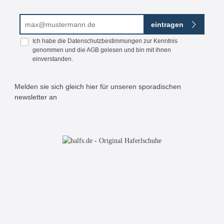
E-Mail-Adresse*
eintragen
Ich habe die
Datenschutzbestimmungen
zur Kenntnis
genommen und die
AGB
gelesen und bin mit ihnen
einverstanden.
Melden sie sich gleich hier für unseren sporadischen
newsletter an
Bitte geben Sie die abgebildeten Zeichen ein*